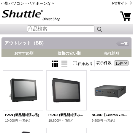
小型パソコン・ベアボーンなら
PCサイト
アウトレット（BB)
一覧
おすすめ順
価格の安い順
売れ筋順
表示件数
:
在庫あり
P25N (新品開封済み品)
P52U3 (新品開封済み品)【Core i3-10110U 】
NC40U【Celeron 7305】
10,000円～
(税込)
19,800円～
(税込)
9,800円～
(税込)