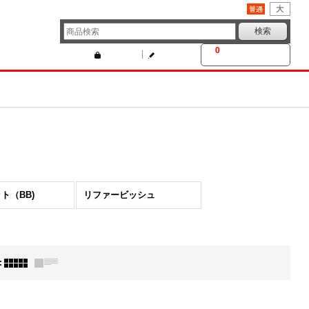
文字サイズ
:
0
カートの中身
ログイン
新規登録
ト（BB)
リファービッシュ
: