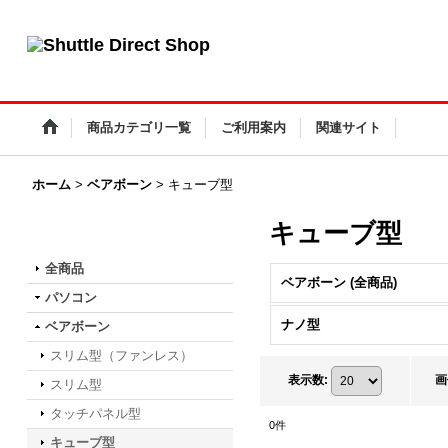
小型PC・ファンレスPC・タッチパネルPC Shuttle Direct Shop
商品カテゴリ一覧
ご利用案内
関連サイト
ホーム
>
ベアボーン
>
キューブ型
キューブ型
商品カテゴリ一覧
全商品
ベアボーン (全商品)
パソコン
ナノ型
ベアボーン
スリム型（ファンレス）
表示数
:
画
スリム型
タッチパネル型
0
件
キューブ型