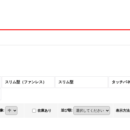
スリム型（ファンレス）
スリム型
タッチパ
像
:
並び順
:
在庫あり
表示方法