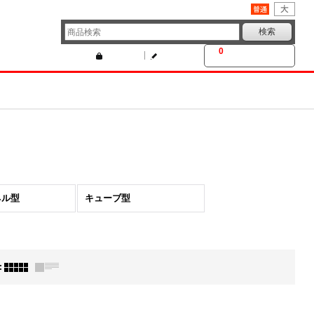
文字サイズ
:
0
カートの中身
ログイン
新規登録
ネル型
キューブ型
: