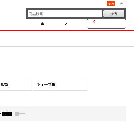
文字サイズ
:
0
カートの中身
ログイン
新規登録
ネル型
キューブ型
: