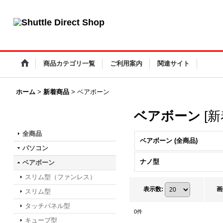
小型PC・ファンレスPC・タッチパネルPC Shuttle Direct Shop
商品カテゴリ一覧
ご利用案内
関連サイト
ホーム
>
新着商品
>
ベアボーン
ベアボーン
[
新
商品カテゴリ一覧
全商品
ベアボーン (全商品)
パソコン
ナノ型
ベアボーン
スリム型（ファンレス）
表示数
:
画
スリム型
タッチパネル型
0
件
キューブ型