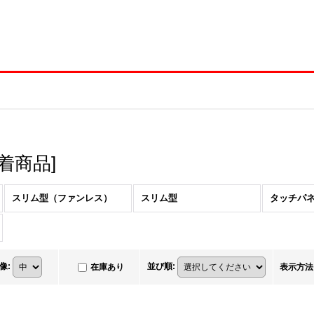
着商品
]
スリム型（ファンレス）
スリム型
タッチパ
像
:
並び順
:
在庫あり
表示方法