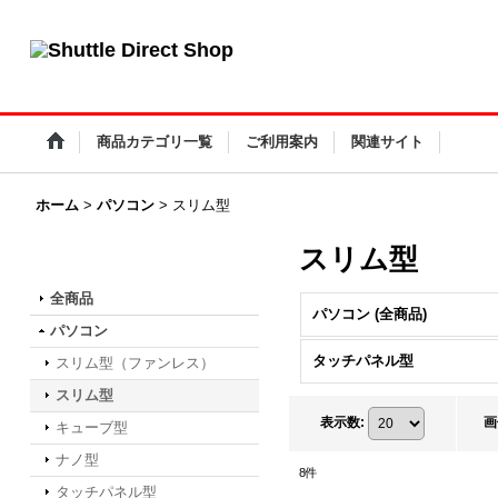
小型PC・ファンレスPC・タッチパネルPC Shuttle Direct Shop
商品カテゴリ一覧
ご利用案内
関連サイト
ホーム
>
パソコン
>
スリム型
スリム型
商品カテゴリ一覧
全商品
パソコン (全商品)
パソコン
タッチパネル型
スリム型（ファンレス）
スリム型
表示数
:
画
キューブ型
ナノ型
8
件
タッチパネル型