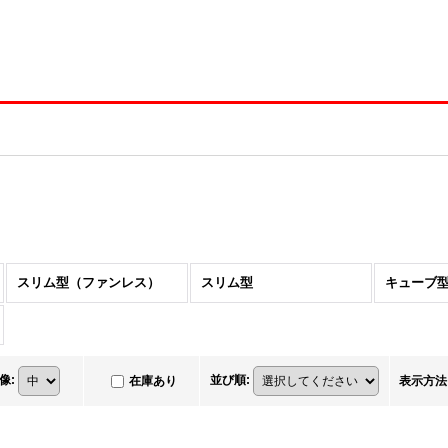
スリム型（ファンレス）
スリム型
キューブ
像
:
並び順
:
在庫あり
表示方法